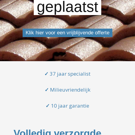
geplaatst
Klik hier voor een vrijblijvende offerte
✓
37 jaar specialist
✓
Milieuvriendelijk
✓
10 jaar garantie
Volledig verzorgde